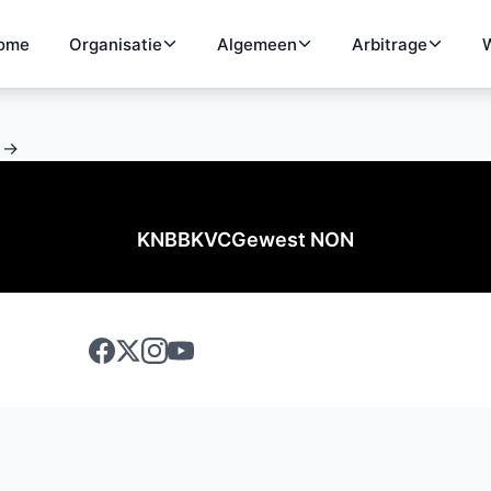
ome
Organisatie
Algemeen
Arbitrage
W
 →
KNBB
KVC
Gewest NON