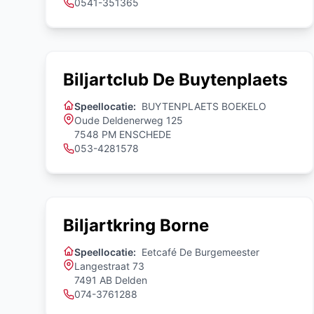
0541-351365
Biljartclub De Buytenplaets
Speellocatie:
BUYTENPLAETS BOEKELO
Oude Deldenerweg 125
7548 PM ENSCHEDE
053-4281578
Biljartkring Borne
Speellocatie:
Eetcafé De Burgemeester
Langestraat 73
7491 AB Delden
074-3761288