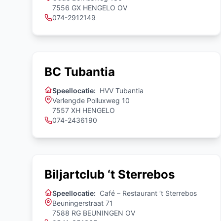
7556 GX HENGELO OV
074-2912149
BC Tubantia
Speellocatie:
HVV Tubantia
Verlengde Polluxweg 10
7557 XH HENGELO
074-2436190
Biljartclub ‘t Sterrebos
Speellocatie:
Café – Restaurant ‘t Sterrebos
Beuningerstraat 71
7588 RG BEUNINGEN OV