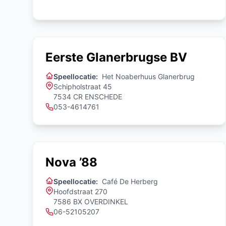
Eerste Glanerbrugse BV
Speellocatie:
Het Noaberhuus Glanerbrug
Schipholstraat 45
7534 CR ENSCHEDE
053-4614761
Nova ’88
Speellocatie:
Café De Herberg
Hoofdstraat 270
7586 BX OVERDINKEL
06-52105207