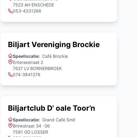
7523 AH ENSCHEDE
053-4331266
Biljart Vereniging Brockie
Speellocatie:
Café Brockie
Entersestraat 2
7627 LV BORNERBROEK
074-3841276
Biljartclub D’ oale Toor’n
Speellocatie:
Grand Café Smit
Brinkstraat 34 -36
7581 GD LOSSER