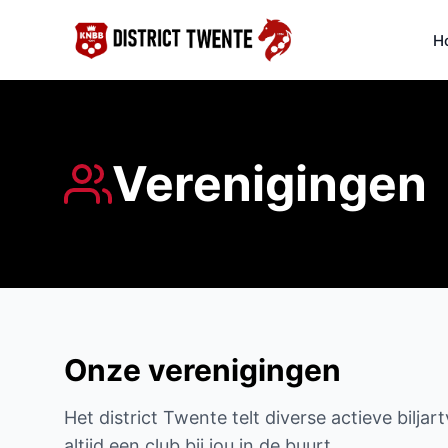
H
Verenigingen
Onze verenigingen
Het district Twente telt diverse actieve biljar
altijd een club bij jou in de buurt.