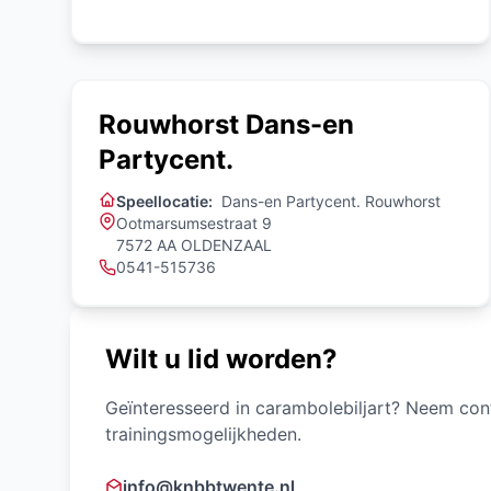
Rouwhorst Dans-en
Partycent.
Speellocatie:
Dans-en Partycent. Rouwhorst
Ootmarsumsestraat 9
7572 AA OLDENZAAL
0541-515736
Wilt u lid worden?
Geïnteresseerd in carambolebiljart? Neem con
trainingsmogelijkheden.
info@knbbtwente.nl