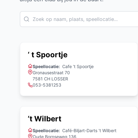
‘ t Spoortje
Speellocatie:
Cafe ‘t Spoortje
Gronausestraat 70
7581 CH LOSSER
053-5381253
‘t Wilbert
Speellocatie:
Café-Biljart-Darts ‘t Wilbert
Oude Bornseweg 136