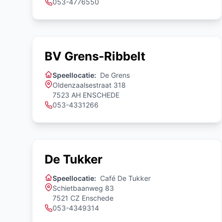
053-4776550
BV Grens-Ribbelt
Speellocatie:
De Grens
Oldenzaalsestraat 318
7523 AH ENSCHEDE
053-4331266
De Tukker
Speellocatie:
Café De Tukker
Schietbaanweg 83
7521 CZ Enschede
053-4349314