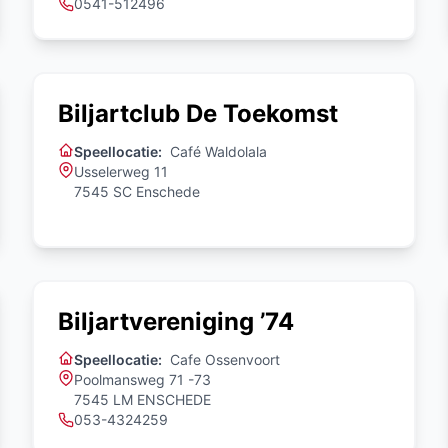
0541-512496
Biljartclub De Toekomst
Speellocatie:
Café Waldolala
Usselerweg 11
7545 SC Enschede
Biljartvereniging ’74
Speellocatie:
Cafe Ossenvoort
Poolmansweg 71 -73
7545 LM ENSCHEDE
053-4324259