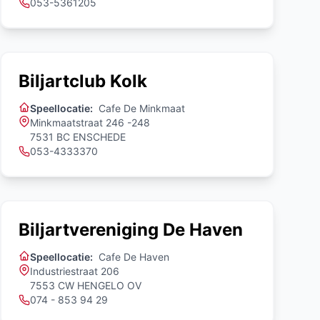
053-5361205
Biljartclub Kolk
Speellocatie:
Cafe De Minkmaat
Minkmaatstraat 246 -248
7531 BC ENSCHEDE
053-4333370
Biljartvereniging De Haven
Speellocatie:
Cafe De Haven
Industriestraat 206
7553 CW HENGELO OV
074 - 853 94 29