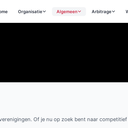
ome
Organisatie
Algemeen
Arbitrage
W
tverenigingen. Of je nu op zoek bent naar competitief s