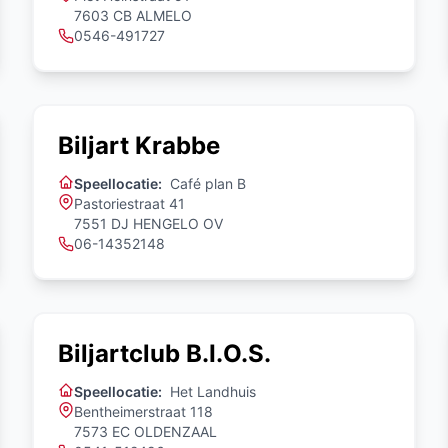
7603 CB ALMELO
0546-491727
Biljart Krabbe
Speellocatie:
Café plan B
Pastoriestraat 41
7551 DJ HENGELO OV
06-14352148
Biljartclub B.I.O.S.
Speellocatie:
Het Landhuis
Bentheimerstraat 118
7573 EC OLDENZAAL