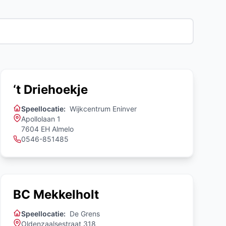
‘t Driehoekje
Speellocatie:
Wijkcentrum Eninver
Apollolaan 1
7604 EH Almelo
0546-851485
BC Mekkelholt
Speellocatie:
De Grens
Oldenzaalsestraat 318