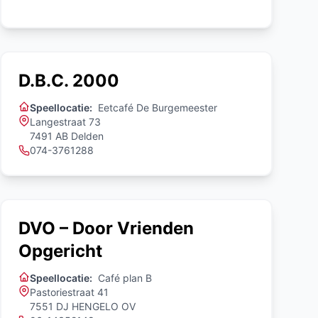
D.B.C. 2000
Speellocatie:
Eetcafé De Burgemeester
Langestraat 73
7491 AB Delden
074-3761288
DVO – Door Vrienden
Opgericht
Speellocatie:
Café plan B
Pastoriestraat 41
7551 DJ HENGELO OV