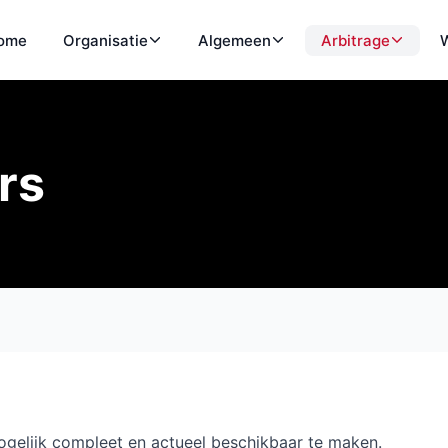
ome
Organisatie
Algemeen
Arbitrage
W
rs
gelijk compleet en actueel beschikbaar te maken.