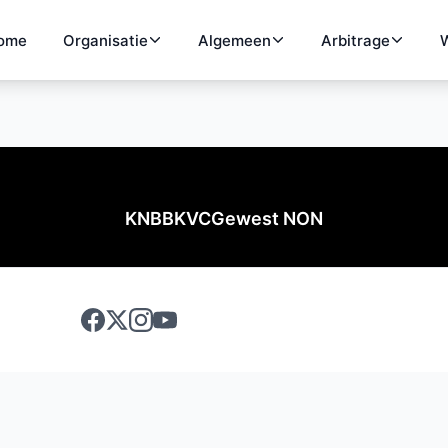
ome
Organisatie
Algemeen
Arbitrage
W
KNBB
KVC
Gewest NON